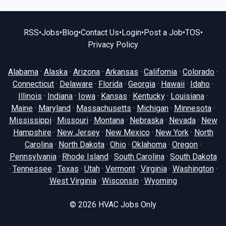
RSS
•
Jobs
•
Blog
•
Contact Us
•
Login
•
Post a Job
•
TOS
•
Privacy Policy
Alabama
·
Alaska
·
Arizona
·
Arkansas
·
California
·
Colorado
·
Connecticut
·
Delaware
·
Florida
·
Georgia
·
Hawaii
·
Idaho
·
Illinois
·
Indiana
·
Iowa
·
Kansas
·
Kentucky
·
Louisiana
·
Maine
·
Maryland
·
Massachusetts
·
Michigan
·
Minnesota
·
Mississippi
·
Missouri
·
Montana
·
Nebraska
·
Nevada
·
New
Hampshire
·
New Jersey
·
New Mexico
·
New York
·
North
Carolina
·
North Dakota
·
Ohio
·
Oklahoma
·
Oregon
·
Pennsylvania
·
Rhode Island
·
South Carolina
·
South Dakota
·
Tennessee
·
Texas
·
Utah
·
Vermont
·
Virginia
·
Washington
·
West Virginia
·
Wisconsin
·
Wyoming
© 2026
HVAC Jobs Only