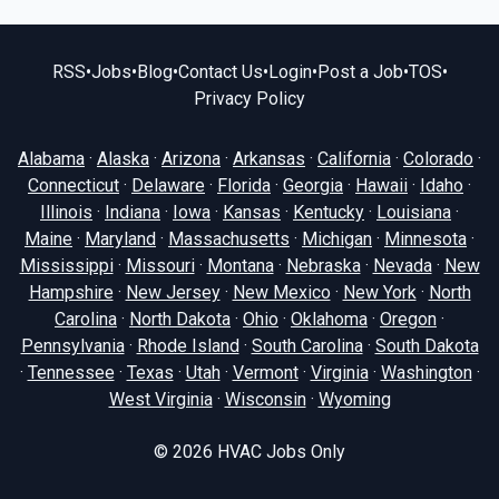
RSS
•
Jobs
•
Blog
•
Contact Us
•
Login
•
Post a Job
•
TOS
•
Privacy Policy
Alabama
·
Alaska
·
Arizona
·
Arkansas
·
California
·
Colorado
·
Connecticut
·
Delaware
·
Florida
·
Georgia
·
Hawaii
·
Idaho
·
Illinois
·
Indiana
·
Iowa
·
Kansas
·
Kentucky
·
Louisiana
·
Maine
·
Maryland
·
Massachusetts
·
Michigan
·
Minnesota
·
Mississippi
·
Missouri
·
Montana
·
Nebraska
·
Nevada
·
New
Hampshire
·
New Jersey
·
New Mexico
·
New York
·
North
Carolina
·
North Dakota
·
Ohio
·
Oklahoma
·
Oregon
·
Pennsylvania
·
Rhode Island
·
South Carolina
·
South Dakota
·
Tennessee
·
Texas
·
Utah
·
Vermont
·
Virginia
·
Washington
·
West Virginia
·
Wisconsin
·
Wyoming
© 2026
HVAC Jobs Only