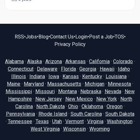
RSS
•
Jobs
•
Blog
•
Contact Us
•
Login
•
Post a Job
•
TOS
•
Privacy Policy
Alabama
·
Alaska
·
Arizona
·
Arkansas
·
California
·
Colorado
·
Connecticut
·
Delaware
·
Florida
·
Georgia
·
Hawaii
·
Idaho
·
Illinois
·
Indiana
·
Iowa
·
Kansas
·
Kentucky
·
Louisiana
·
Maine
·
Maryland
·
Massachusetts
·
Michigan
·
Minnesota
·
Mississippi
·
Missouri
·
Montana
·
Nebraska
·
Nevada
·
New
Hampshire
·
New Jersey
·
New Mexico
·
New York
·
North
Carolina
·
North Dakota
·
Ohio
·
Oklahoma
·
Oregon
·
Pennsylvania
·
Rhode Island
·
South Carolina
·
South Dakota
·
Tennessee
·
Texas
·
Utah
·
Vermont
·
Virginia
·
Washington
·
West Virginia
·
Wisconsin
·
Wyoming