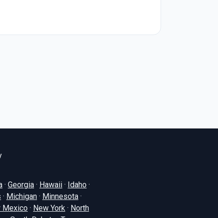
y
a
·
Georgia
·
Hawaii
·
Idaho
·
s
·
Michigan
·
Minnesota
·
 Mexico
·
New York
·
North