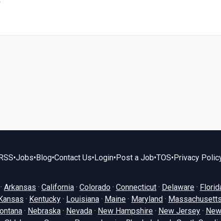
RSS
•
Jobs
•
Blog
•
Contact Us
•
Login
•
Post a Job
•
TOS
•
Privacy Polic
·
Arkansas
·
California
·
Colorado
·
Connecticut
·
Delaware
·
Florid
Kansas
·
Kentucky
·
Louisiana
·
Maine
·
Maryland
·
Massachusett
ontana
·
Nebraska
·
Nevada
·
New Hampshire
·
New Jersey
·
New