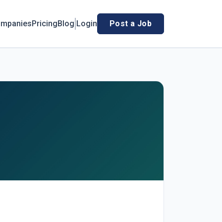
mpanies
Pricing
Blog
Login
Post a Job