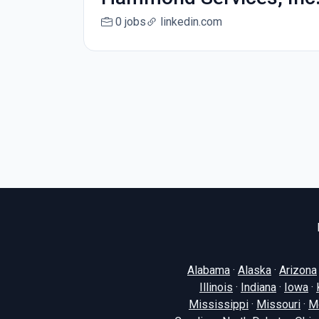
0 jobs
linkedin.com
Alabama
·
Alaska
·
Arizona
Illinois
·
Indiana
·
Iowa
·
Mississippi
·
Missouri
·
M