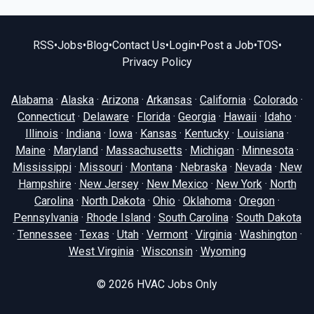
RSS
•
Jobs
•
Blog
•
Contact Us
•
Login
•
Post a Job
•
TOS
•
Privacy Policy
Alabama
·
Alaska
·
Arizona
·
Arkansas
·
California
·
Colorado
·
Connecticut
·
Delaware
·
Florida
·
Georgia
·
Hawaii
·
Idaho
·
Illinois
·
Indiana
·
Iowa
·
Kansas
·
Kentucky
·
Louisiana
·
Maine
·
Maryland
·
Massachusetts
·
Michigan
·
Minnesota
·
Mississippi
·
Missouri
·
Montana
·
Nebraska
·
Nevada
·
New
Hampshire
·
New Jersey
·
New Mexico
·
New York
·
North
Carolina
·
North Dakota
·
Ohio
·
Oklahoma
·
Oregon
·
Pennsylvania
·
Rhode Island
·
South Carolina
·
South Dakota
·
Tennessee
·
Texas
·
Utah
·
Vermont
·
Virginia
·
Washington
·
West Virginia
·
Wisconsin
·
Wyoming
© 2026
HVAC Jobs Only