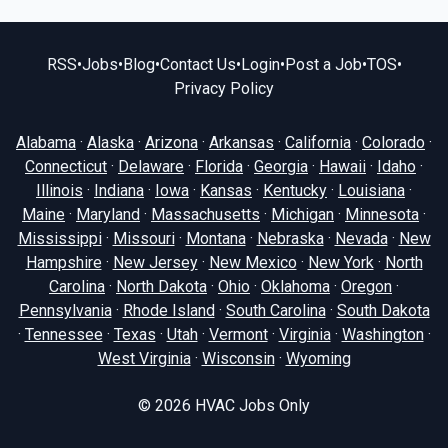
RSS
•
Jobs
•
Blog
•
Contact Us
•
Login
•
Post a Job
•
TOS
•
Privacy Policy
Alabama
·
Alaska
·
Arizona
·
Arkansas
·
California
·
Colorado
·
Connecticut
·
Delaware
·
Florida
·
Georgia
·
Hawaii
·
Idaho
·
Illinois
·
Indiana
·
Iowa
·
Kansas
·
Kentucky
·
Louisiana
·
Maine
·
Maryland
·
Massachusetts
·
Michigan
·
Minnesota
·
Mississippi
·
Missouri
·
Montana
·
Nebraska
·
Nevada
·
New
Hampshire
·
New Jersey
·
New Mexico
·
New York
·
North
Carolina
·
North Dakota
·
Ohio
·
Oklahoma
·
Oregon
·
Pennsylvania
·
Rhode Island
·
South Carolina
·
South Dakota
·
Tennessee
·
Texas
·
Utah
·
Vermont
·
Virginia
·
Washington
·
West Virginia
·
Wisconsin
·
Wyoming
© 2026
HVAC Jobs Only