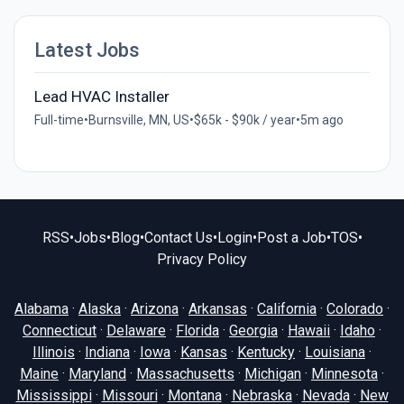
Latest Jobs
Lead HVAC Installer
Full-time
•
Burnsville, MN, US
•
$65k - $90k / year
•
5m ago
RSS
•
Jobs
•
Blog
•
Contact Us
•
Login
•
Post a Job
•
TOS
•
Privacy Policy
Alabama
·
Alaska
·
Arizona
·
Arkansas
·
California
·
Colorado
·
Connecticut
·
Delaware
·
Florida
·
Georgia
·
Hawaii
·
Idaho
·
Illinois
·
Indiana
·
Iowa
·
Kansas
·
Kentucky
·
Louisiana
·
Maine
·
Maryland
·
Massachusetts
·
Michigan
·
Minnesota
·
Mississippi
·
Missouri
·
Montana
·
Nebraska
·
Nevada
·
New