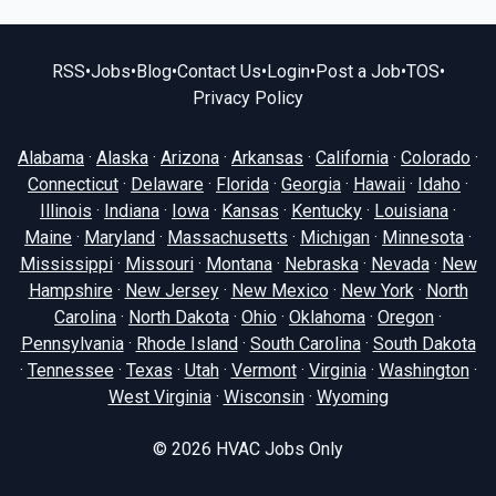
RSS
•
Jobs
•
Blog
•
Contact Us
•
Login
•
Post a Job
•
TOS
•
Privacy Policy
Alabama
·
Alaska
·
Arizona
·
Arkansas
·
California
·
Colorado
·
Connecticut
·
Delaware
·
Florida
·
Georgia
·
Hawaii
·
Idaho
·
Illinois
·
Indiana
·
Iowa
·
Kansas
·
Kentucky
·
Louisiana
·
Maine
·
Maryland
·
Massachusetts
·
Michigan
·
Minnesota
·
Mississippi
·
Missouri
·
Montana
·
Nebraska
·
Nevada
·
New
Hampshire
·
New Jersey
·
New Mexico
·
New York
·
North
Carolina
·
North Dakota
·
Ohio
·
Oklahoma
·
Oregon
·
Pennsylvania
·
Rhode Island
·
South Carolina
·
South Dakota
·
Tennessee
·
Texas
·
Utah
·
Vermont
·
Virginia
·
Washington
·
West Virginia
·
Wisconsin
·
Wyoming
© 2026
HVAC Jobs Only