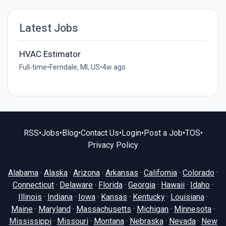
Latest Jobs
HVAC Estimator
Full-time
•
Ferndale, MI, US
•
4w ago
RSS
•
Jobs
•
Blog
•
Contact Us
•
Login
•
Post a Job
•
TOS
•
Privacy Policy
Alabama
·
Alaska
·
Arizona
·
Arkansas
·
California
·
Colorado
·
Connecticut
·
Delaware
·
Florida
·
Georgia
·
Hawaii
·
Idaho
·
Illinois
·
Indiana
·
Iowa
·
Kansas
·
Kentucky
·
Louisiana
·
Maine
·
Maryland
·
Massachusetts
·
Michigan
·
Minnesota
·
Mississippi
·
Missouri
·
Montana
·
Nebraska
·
Nevada
·
New