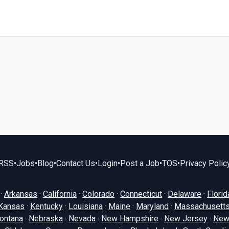
RSS
•
Jobs
•
Blog
•
Contact Us
•
Login
•
Post a Job
•
TOS
•
Privacy Polic
·
Arkansas
·
California
·
Colorado
·
Connecticut
·
Delaware
·
Florid
Kansas
·
Kentucky
·
Louisiana
·
Maine
·
Maryland
·
Massachusett
ontana
·
Nebraska
·
Nevada
·
New Hampshire
·
New Jersey
·
New