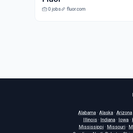
0 jobs
fluor.com
Alabama
·
Alaska
·
Arizona
Illinois
·
Indiana
·
Iowa
·
Mississippi
·
Missouri
·
M