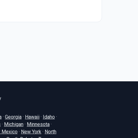
y
a
·
Georgia
·
Hawaii
·
Idaho
·
s
·
Michigan
·
Minnesota
·
 Mexico
·
New York
·
North