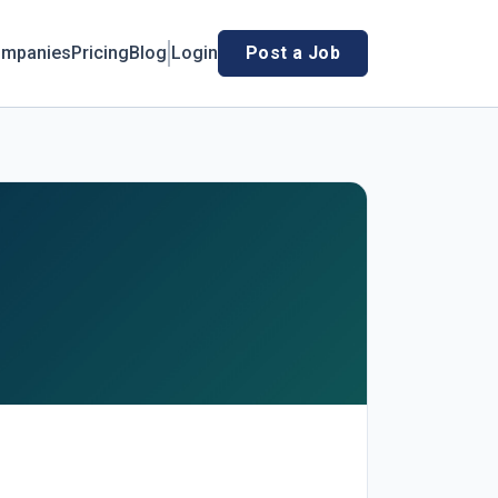
mpanies
Pricing
Blog
Login
Post a Job