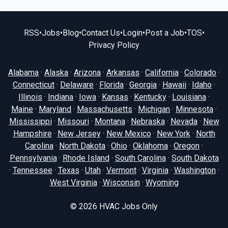
RSS
•
Jobs
•
Blog
•
Contact Us
•
Login
•
Post a Job
•
TOS
•
Privacy Policy
Alabama
·
Alaska
·
Arizona
·
Arkansas
·
California
·
Colorado
·
Connecticut
·
Delaware
·
Florida
·
Georgia
·
Hawaii
·
Idaho
·
Illinois
·
Indiana
·
Iowa
·
Kansas
·
Kentucky
·
Louisiana
·
Maine
·
Maryland
·
Massachusetts
·
Michigan
·
Minnesota
·
Mississippi
·
Missouri
·
Montana
·
Nebraska
·
Nevada
·
New
Hampshire
·
New Jersey
·
New Mexico
·
New York
·
North
Carolina
·
North Dakota
·
Ohio
·
Oklahoma
·
Oregon
·
Pennsylvania
·
Rhode Island
·
South Carolina
·
South Dakota
·
Tennessee
·
Texas
·
Utah
·
Vermont
·
Virginia
·
Washington
·
West Virginia
·
Wisconsin
·
Wyoming
© 2026
HVAC Jobs Only