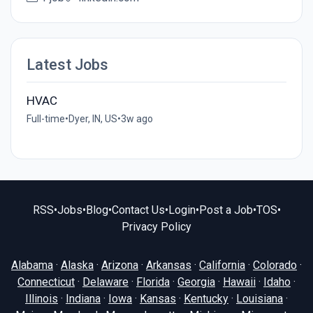
Latest Jobs
HVAC
Full-time
•
Dyer, IN, US
•
3w ago
RSS
•
Jobs
•
Blog
•
Contact Us
•
Login
•
Post a Job
•
TOS
•
Privacy Policy
Alabama
·
Alaska
·
Arizona
·
Arkansas
·
California
·
Colorado
·
Connecticut
·
Delaware
·
Florida
·
Georgia
·
Hawaii
·
Idaho
·
Illinois
·
Indiana
·
Iowa
·
Kansas
·
Kentucky
·
Louisiana
·