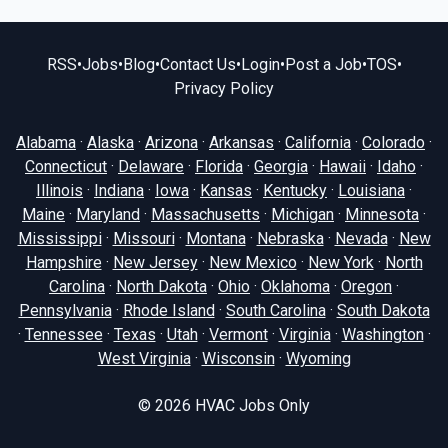
RSS
•
Jobs
•
Blog
•
Contact Us
•
Login
•
Post a Job
•
TOS
•
Privacy Policy
Alabama
·
Alaska
·
Arizona
·
Arkansas
·
California
·
Colorado
·
Connecticut
·
Delaware
·
Florida
·
Georgia
·
Hawaii
·
Idaho
·
Illinois
·
Indiana
·
Iowa
·
Kansas
·
Kentucky
·
Louisiana
·
Maine
·
Maryland
·
Massachusetts
·
Michigan
·
Minnesota
·
Mississippi
·
Missouri
·
Montana
·
Nebraska
·
Nevada
·
New
Hampshire
·
New Jersey
·
New Mexico
·
New York
·
North
Carolina
·
North Dakota
·
Ohio
·
Oklahoma
·
Oregon
·
Pennsylvania
·
Rhode Island
·
South Carolina
·
South Dakota
·
Tennessee
·
Texas
·
Utah
·
Vermont
·
Virginia
·
Washington
·
West Virginia
·
Wisconsin
·
Wyoming
© 2026
HVAC Jobs Only