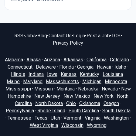
RSS
•
Jobs
•
Blog
•
Contact Us
•
Login
•
Post a Job
•
TOS
•
Privacy Policy
Alabama
·
Alaska
·
Arizona
·
Arkansas
·
California
·
Colorado
·
Connecticut
·
Delaware
·
Florida
·
Georgia
·
Hawaii
·
Idaho
·
Illinois
·
Indiana
·
Iowa
·
Kansas
·
Kentucky
·
Louisiana
·
Maine
·
Maryland
·
Massachusetts
·
Michigan
·
Minnesota
·
Mississippi
·
Missouri
·
Montana
·
Nebraska
·
Nevada
·
New
Hampshire
·
New Jersey
·
New Mexico
·
New York
·
North
Carolina
·
North Dakota
·
Ohio
·
Oklahoma
·
Oregon
·
Pennsylvania
·
Rhode Island
·
South Carolina
·
South Dakota
·
Tennessee
·
Texas
·
Utah
·
Vermont
·
Virginia
·
Washington
·
West Virginia
·
Wisconsin
·
Wyoming