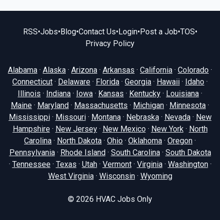
RSS
•
Jobs
•
Blog
•
Contact Us
•
Login
•
Post a Job
•
TOS
•
Privacy Policy
Alabama
·
Alaska
·
Arizona
·
Arkansas
·
California
·
Colorado
·
Connecticut
·
Delaware
·
Florida
·
Georgia
·
Hawaii
·
Idaho
·
Illinois
·
Indiana
·
Iowa
·
Kansas
·
Kentucky
·
Louisiana
·
Maine
·
Maryland
·
Massachusetts
·
Michigan
·
Minnesota
·
Mississippi
·
Missouri
·
Montana
·
Nebraska
·
Nevada
·
New
Hampshire
·
New Jersey
·
New Mexico
·
New York
·
North
Carolina
·
North Dakota
·
Ohio
·
Oklahoma
·
Oregon
·
Pennsylvania
·
Rhode Island
·
South Carolina
·
South Dakota
·
Tennessee
·
Texas
·
Utah
·
Vermont
·
Virginia
·
Washington
·
West Virginia
·
Wisconsin
·
Wyoming
© 2026
HVAC Jobs Only