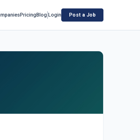
mpanies
Pricing
Blog
Login
Post a Job