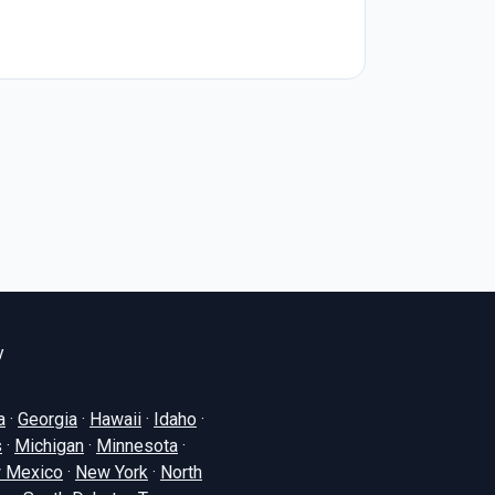
y
a
·
Georgia
·
Hawaii
·
Idaho
·
s
·
Michigan
·
Minnesota
·
 Mexico
·
New York
·
North