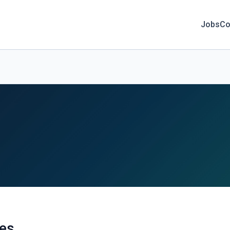
Jobs
Co
tes