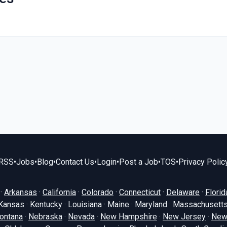
RSS
•
Jobs
•
Blog
•
Contact Us
•
Login
•
Post a Job
•
TOS
•
Privacy Polic
·
Arkansas
·
California
·
Colorado
·
Connecticut
·
Delaware
·
Florid
Kansas
·
Kentucky
·
Louisiana
·
Maine
·
Maryland
·
Massachusett
ontana
·
Nebraska
·
Nevada
·
New Hampshire
·
New Jersey
·
New