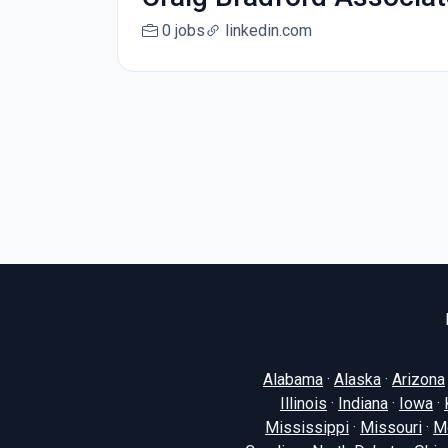
0 jobs
linkedin.com
Alabama
·
Alaska
·
Arizona
Illinois
·
Indiana
·
Iowa
·
Mississippi
·
Missouri
·
M