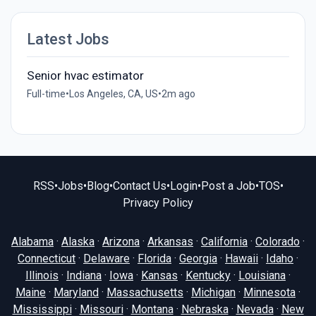
Latest Jobs
Senior hvac estimator
Full-time
•
Los Angeles, CA, US
•
2m ago
RSS
•
Jobs
•
Blog
•
Contact Us
•
Login
•
Post a Job
•
TOS
•
Privacy Policy
Alabama
·
Alaska
·
Arizona
·
Arkansas
·
California
·
Colorado
·
Connecticut
·
Delaware
·
Florida
·
Georgia
·
Hawaii
·
Idaho
·
Illinois
·
Indiana
·
Iowa
·
Kansas
·
Kentucky
·
Louisiana
·
Maine
·
Maryland
·
Massachusetts
·
Michigan
·
Minnesota
·
Mississippi
·
Missouri
·
Montana
·
Nebraska
·
Nevada
·
New