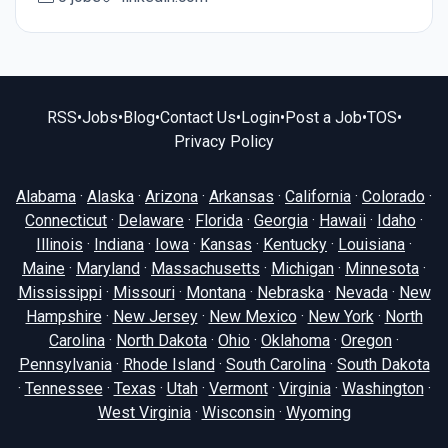
RSS
•
Jobs
•
Blog
•
Contact Us
•
Login
•
Post a Job
•
TOS
•
Privacy Policy
Alabama
·
Alaska
·
Arizona
·
Arkansas
·
California
·
Colorado
·
Connecticut
·
Delaware
·
Florida
·
Georgia
·
Hawaii
·
Idaho
·
Illinois
·
Indiana
·
Iowa
·
Kansas
·
Kentucky
·
Louisiana
·
Maine
·
Maryland
·
Massachusetts
·
Michigan
·
Minnesota
·
Mississippi
·
Missouri
·
Montana
·
Nebraska
·
Nevada
·
New
Hampshire
·
New Jersey
·
New Mexico
·
New York
·
North
Carolina
·
North Dakota
·
Ohio
·
Oklahoma
·
Oregon
·
Pennsylvania
·
Rhode Island
·
South Carolina
·
South Dakota
·
Tennessee
·
Texas
·
Utah
·
Vermont
·
Virginia
·
Washington
·
West Virginia
·
Wisconsin
·
Wyoming