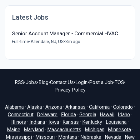
Latest Jobs
Senior Account Manager - Commercial HVAC
Full-time
•
Allendale, NJ, US
•
3m ago
RSS
•
Jobs
•
Blog
•
Contact Us
•
Login
•
Post a Job
•
TOS
•
Privacy Policy
Alabama
·
Alaska
·
Arizona
·
Arkansas
·
California
·
Colorado
·
Connecticut
·
Delaware
·
Florida
·
Georgia
·
Hawaii
·
Idaho
·
Illinois
·
Indiana
·
Iowa
·
Kansas
·
Kentucky
·
Louisiana
·
Maine
·
Maryland
·
Massachusetts
·
Michigan
·
Minnesota
·
Mississippi
·
Missouri
·
Montana
·
Nebraska
·
Nevada
·
New