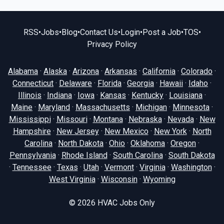
RSS
•
Jobs
•
Blog
•
Contact Us
•
Login
•
Post a Job
•
TOS
•
Privacy Policy
Alabama
·
Alaska
·
Arizona
·
Arkansas
·
California
·
Colorado
·
Connecticut
·
Delaware
·
Florida
·
Georgia
·
Hawaii
·
Idaho
·
Illinois
·
Indiana
·
Iowa
·
Kansas
·
Kentucky
·
Louisiana
·
Maine
·
Maryland
·
Massachusetts
·
Michigan
·
Minnesota
·
Mississippi
·
Missouri
·
Montana
·
Nebraska
·
Nevada
·
New
Hampshire
·
New Jersey
·
New Mexico
·
New York
·
North
Carolina
·
North Dakota
·
Ohio
·
Oklahoma
·
Oregon
·
Pennsylvania
·
Rhode Island
·
South Carolina
·
South Dakota
·
Tennessee
·
Texas
·
Utah
·
Vermont
·
Virginia
·
Washington
·
West Virginia
·
Wisconsin
·
Wyoming
© 2026
HVAC Jobs Only