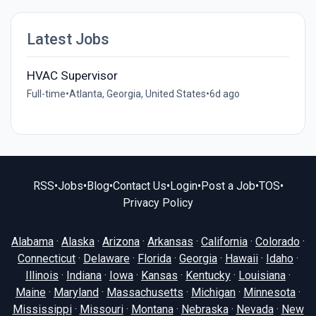
Latest Jobs
HVAC Supervisor
Full-time
•
Atlanta, Georgia, United States
•
6d ago
RSS
•
Jobs
•
Blog
•
Contact Us
•
Login
•
Post a Job
•
TOS
•
Privacy Policy
Alabama
·
Alaska
·
Arizona
·
Arkansas
·
California
·
Colorado
·
Connecticut
·
Delaware
·
Florida
·
Georgia
·
Hawaii
·
Idaho
·
Illinois
·
Indiana
·
Iowa
·
Kansas
·
Kentucky
·
Louisiana
·
Maine
·
Maryland
·
Massachusetts
·
Michigan
·
Minnesota
·
Mississippi
·
Missouri
·
Montana
·
Nebraska
·
Nevada
·
New