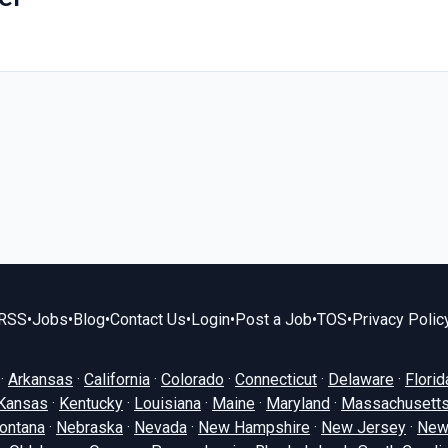
RSS
•
Jobs
•
Blog
•
Contact Us
•
Login
•
Post a Job
•
TOS
•
Privacy Polic
·
Arkansas
·
California
·
Colorado
·
Connecticut
·
Delaware
·
Florid
Kansas
·
Kentucky
·
Louisiana
·
Maine
·
Maryland
·
Massachusett
ontana
·
Nebraska
·
Nevada
·
New Hampshire
·
New Jersey
·
New