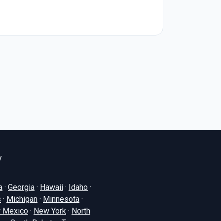
y
a
·
Georgia
·
Hawaii
·
Idaho
·
s
·
Michigan
·
Minnesota
·
 Mexico
·
New York
·
North