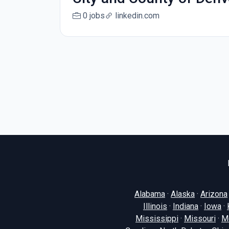
0 jobs
linkedin.com
Alabama
·
Alaska
·
Arizona
Illinois
·
Indiana
·
Iowa
·
Mississippi
·
Missouri
·
M