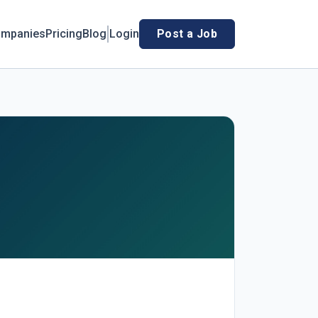
mpanies
Pricing
Blog
Login
Post a Job