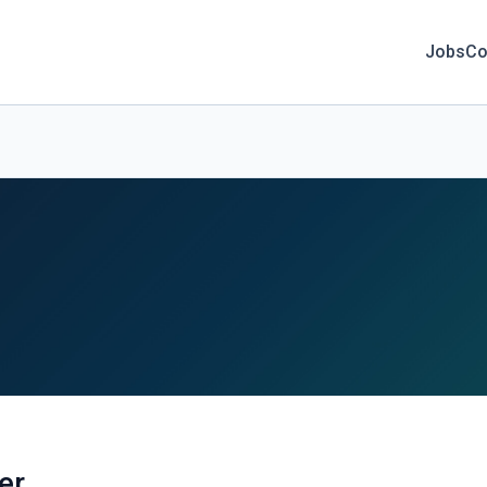
Jobs
Co
er