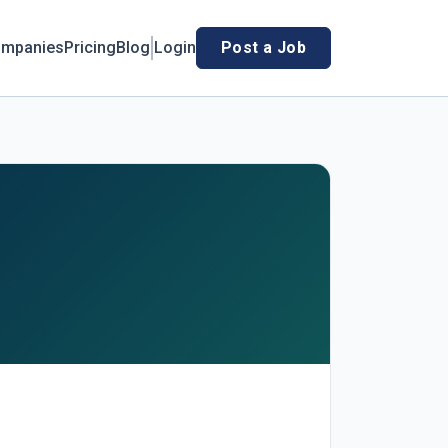
mpanies
Pricing
Blog
Login
Post a Job