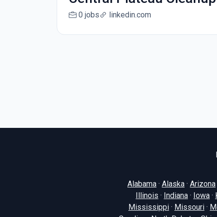
0 jobs
linkedin.com
Alabama
·
Alaska
·
Arizona
Illinois
·
Indiana
·
Iowa
·
Mississippi
·
Missouri
·
M