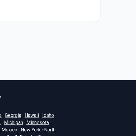
y
a
·
Georgia
·
Hawaii
·
Idaho
·
s
·
Michigan
·
Minnesota
·
 Mexico
·
New York
·
North