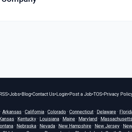
RSS
•
Jobs
•
Blog
•
Contact Us
•
Login
•
Post a Job
•
TOS
•
Privacy Polic
·
Arkansas
·
California
·
Colorado
·
Connecticut
·
Delaware
·
Florid
Kansas
·
Kentucky
·
Louisiana
·
Maine
·
Maryland
·
Massachusett
ontana
·
Nebraska
·
Nevada
·
New Hampshire
·
New Jersey
·
New