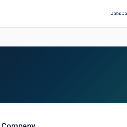
Jobs
Co
p Company