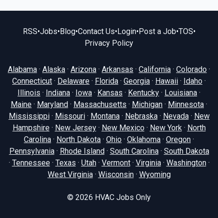
RSS
•
Jobs
•
Blog
•
Contact Us
•
Login
•
Post a Job
•
TOS
•
Privacy Policy
Alabama
·
Alaska
·
Arizona
·
Arkansas
·
California
·
Colorado
·
Connecticut
·
Delaware
·
Florida
·
Georgia
·
Hawaii
·
Idaho
·
Illinois
·
Indiana
·
Iowa
·
Kansas
·
Kentucky
·
Louisiana
·
Maine
·
Maryland
·
Massachusetts
·
Michigan
·
Minnesota
·
Mississippi
·
Missouri
·
Montana
·
Nebraska
·
Nevada
·
New
Hampshire
·
New Jersey
·
New Mexico
·
New York
·
North
Carolina
·
North Dakota
·
Ohio
·
Oklahoma
·
Oregon
·
Pennsylvania
·
Rhode Island
·
South Carolina
·
South Dakota
·
Tennessee
·
Texas
·
Utah
·
Vermont
·
Virginia
·
Washington
·
West Virginia
·
Wisconsin
·
Wyoming
© 2026
HVAC Jobs Only