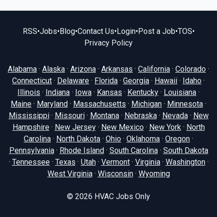
RSS
•
Jobs
•
Blog
•
Contact Us
•
Login
•
Post a Job
•
TOS
•
Privacy Policy
Alabama
·
Alaska
·
Arizona
·
Arkansas
·
California
·
Colorado
·
Connecticut
·
Delaware
·
Florida
·
Georgia
·
Hawaii
·
Idaho
·
Illinois
·
Indiana
·
Iowa
·
Kansas
·
Kentucky
·
Louisiana
·
Maine
·
Maryland
·
Massachusetts
·
Michigan
·
Minnesota
·
Mississippi
·
Missouri
·
Montana
·
Nebraska
·
Nevada
·
New
Hampshire
·
New Jersey
·
New Mexico
·
New York
·
North
Carolina
·
North Dakota
·
Ohio
·
Oklahoma
·
Oregon
·
Pennsylvania
·
Rhode Island
·
South Carolina
·
South Dakota
·
Tennessee
·
Texas
·
Utah
·
Vermont
·
Virginia
·
Washington
·
West Virginia
·
Wisconsin
·
Wyoming
© 2026
HVAC Jobs Only