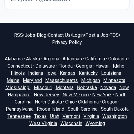
RSS
•
Jobs
•
Blog
•
Contact Us
•
Login
•
Post a Job
•
TOS
•
Privacy Policy
Alabama
·
Alaska
·
Arizona
·
Arkansas
·
California
·
Colorado
·
Connecticut
·
Delaware
·
Florida
·
Georgia
·
Hawaii
·
Idaho
·
Illinois
·
Indiana
·
Iowa
·
Kansas
·
Kentucky
·
Louisiana
·
Maine
·
Maryland
·
Massachusetts
·
Michigan
·
Minnesota
·
Mississippi
·
Missouri
·
Montana
·
Nebraska
·
Nevada
·
New
Hampshire
·
New Jersey
·
New Mexico
·
New York
·
North
Carolina
·
North Dakota
·
Ohio
·
Oklahoma
·
Oregon
·
Pennsylvania
·
Rhode Island
·
South Carolina
·
South Dakota
·
Tennessee
·
Texas
·
Utah
·
Vermont
·
Virginia
·
Washington
·
West Virginia
·
Wisconsin
·
Wyoming