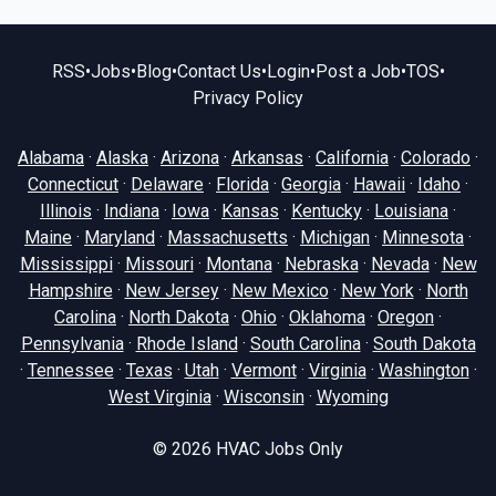
RSS
•
Jobs
•
Blog
•
Contact Us
•
Login
•
Post a Job
•
TOS
•
Privacy Policy
Alabama
·
Alaska
·
Arizona
·
Arkansas
·
California
·
Colorado
·
Connecticut
·
Delaware
·
Florida
·
Georgia
·
Hawaii
·
Idaho
·
Illinois
·
Indiana
·
Iowa
·
Kansas
·
Kentucky
·
Louisiana
·
Maine
·
Maryland
·
Massachusetts
·
Michigan
·
Minnesota
·
Mississippi
·
Missouri
·
Montana
·
Nebraska
·
Nevada
·
New
Hampshire
·
New Jersey
·
New Mexico
·
New York
·
North
Carolina
·
North Dakota
·
Ohio
·
Oklahoma
·
Oregon
·
Pennsylvania
·
Rhode Island
·
South Carolina
·
South Dakota
·
Tennessee
·
Texas
·
Utah
·
Vermont
·
Virginia
·
Washington
·
West Virginia
·
Wisconsin
·
Wyoming
© 2026
HVAC Jobs Only