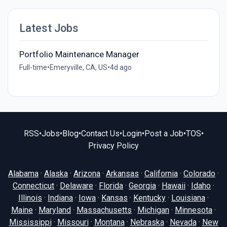
Latest Jobs
Portfolio Maintenance Manager
Full-time
•
Emeryville, CA, US
•
4d ago
RSS
•
Jobs
•
Blog
•
Contact Us
•
Login
•
Post a Job
•
TOS
•
Privacy Policy
Alabama
·
Alaska
·
Arizona
·
Arkansas
·
California
·
Colorado
·
Connecticut
·
Delaware
·
Florida
·
Georgia
·
Hawaii
·
Idaho
·
Illinois
·
Indiana
·
Iowa
·
Kansas
·
Kentucky
·
Louisiana
·
Maine
·
Maryland
·
Massachusetts
·
Michigan
·
Minnesota
·
Mississippi
·
Missouri
·
Montana
·
Nebraska
·
Nevada
·
New