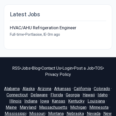
Latest Jobs
HVAC/AHU Refrigeration Engineer
Full-time
•
Portlaoise, IE
•
3m ago
RSS
•
Jobs
•
Blog
•
Contact Us
•
Login
•
Post a Job
•
TOS
•
Privacy Policy
Alabama
·
Alaska
·
Arizona
·
Arkansas
·
California
·
Colorado
·
Connecticut
·
Delaware
·
Florida
·
Georgia
·
Hawaii
·
Idaho
·
Illinois
·
Indiana
·
Iowa
·
Kansas
·
Kentucky
·
Louisiana
·
Maine
·
Maryland
·
Massachusetts
·
Michigan
·
Minnesota
·
Mississippi
·
Missouri
·
Montana
·
Nebraska
·
Nevada
·
New