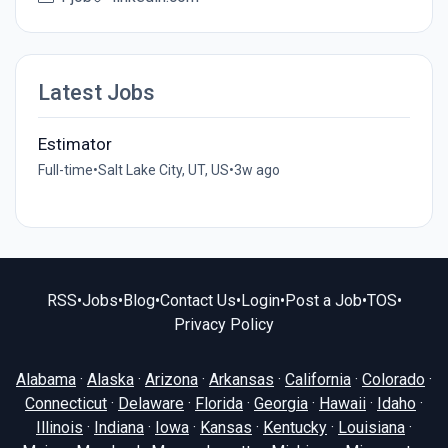
Latest Jobs
Estimator
Full-time
•
Salt Lake City, UT, US
•
3w ago
RSS
•
Jobs
•
Blog
•
Contact Us
•
Login
•
Post a Job
•
TOS
•
Privacy Policy
Alabama
·
Alaska
·
Arizona
·
Arkansas
·
California
·
Colorado
·
Connecticut
·
Delaware
·
Florida
·
Georgia
·
Hawaii
·
Idaho
·
Illinois
·
Indiana
·
Iowa
·
Kansas
·
Kentucky
·
Louisiana
·