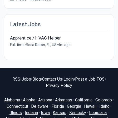
Latest Jobs
Apprentice / HVAC Helper
Full-time
•
Boca Raton, FL, US
•
4m ago
RSS
•
Jobs
•
Blog
•
Contact Us
•
Login
•
Post a Job
•
TOS
•
Privacy Policy
Alabama
·
Alaska
·
Arizona
·
Arkansas
·
California
·
Colorado
·
Connecticut
·
Delaware
·
Florida
·
Georgia
·
Hawaii
·
Idaho
·
Illinois
·
Indiana
·
Iowa
·
Kansas
·
Kentucky
·
Louisiana
·