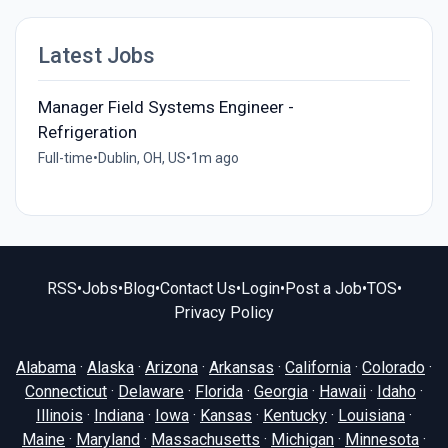
Latest Jobs
Manager Field Systems Engineer -
Refrigeration
Full-time
•
Dublin, OH, US
•
1m ago
RSS
•
Jobs
•
Blog
•
Contact Us
•
Login
•
Post a Job
•
TOS
•
Privacy Policy
Alabama
·
Alaska
·
Arizona
·
Arkansas
·
California
·
Colorado
·
Connecticut
·
Delaware
·
Florida
·
Georgia
·
Hawaii
·
Idaho
·
Illinois
·
Indiana
·
Iowa
·
Kansas
·
Kentucky
·
Louisiana
·
Maine
·
Maryland
·
Massachusetts
·
Michigan
·
Minnesota
·