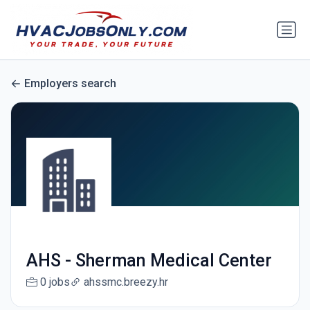
Employers search
AHS - Sherman Medical Center
0 jobs
ahssmc.breezy.hr