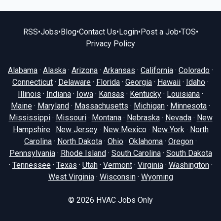
RSS
•
Jobs
•
Blog
•
Contact Us
•
Login
•
Post a Job
•
TOS
•
Privacy Policy
Alabama
·
Alaska
·
Arizona
·
Arkansas
·
California
·
Colorado
·
Connecticut
·
Delaware
·
Florida
·
Georgia
·
Hawaii
·
Idaho
·
Illinois
·
Indiana
·
Iowa
·
Kansas
·
Kentucky
·
Louisiana
·
Maine
·
Maryland
·
Massachusetts
·
Michigan
·
Minnesota
·
Mississippi
·
Missouri
·
Montana
·
Nebraska
·
Nevada
·
New
Hampshire
·
New Jersey
·
New Mexico
·
New York
·
North
Carolina
·
North Dakota
·
Ohio
·
Oklahoma
·
Oregon
·
Pennsylvania
·
Rhode Island
·
South Carolina
·
South Dakota
·
Tennessee
·
Texas
·
Utah
·
Vermont
·
Virginia
·
Washington
·
West Virginia
·
Wisconsin
·
Wyoming
© 2026
HVAC Jobs Only