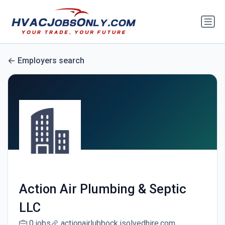
Employers search
Action Air Plumbing & Septic
LLC
0 jobs
actionairlubbock.isolvedhire.com