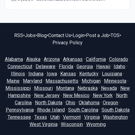
RSS
•
Jobs
•
Blog
•
Contact Us
•
Login
•
Post a Job
•
TOS
•
Privacy Policy
Alabama
·
Alaska
·
Arizona
·
Arkansas
·
California
·
Colorado
·
Connecticut
·
Delaware
·
Florida
·
Georgia
·
Hawaii
·
Idaho
·
Illinois
·
Indiana
·
Iowa
·
Kansas
·
Kentucky
·
Louisiana
·
Maine
·
Maryland
·
Massachusetts
·
Michigan
·
Minnesota
·
Mississippi
·
Missouri
·
Montana
·
Nebraska
·
Nevada
·
New
Hampshire
·
New Jersey
·
New Mexico
·
New York
·
North
Carolina
·
North Dakota
·
Ohio
·
Oklahoma
·
Oregon
·
Pennsylvania
·
Rhode Island
·
South Carolina
·
South Dakota
·
Tennessee
·
Texas
·
Utah
·
Vermont
·
Virginia
·
Washington
·
West Virginia
·
Wisconsin
·
Wyoming