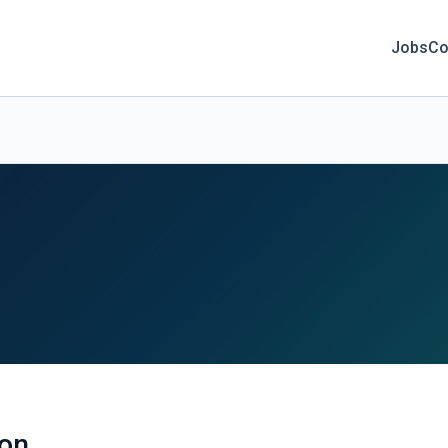
Jobs
Co
ion