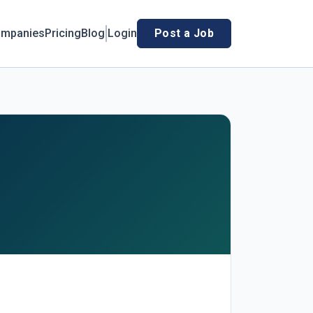
mpanies
Pricing
Blog
Login
Post a Job