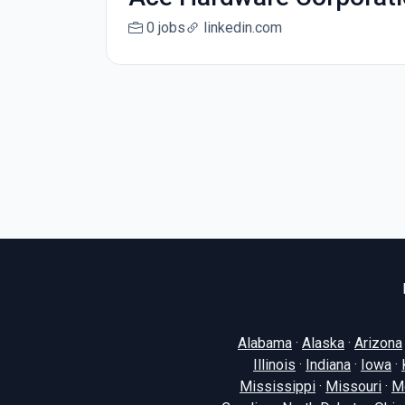
0 jobs
linkedin.com
Alabama
·
Alaska
·
Arizona
Illinois
·
Indiana
·
Iowa
·
Mississippi
·
Missouri
·
M