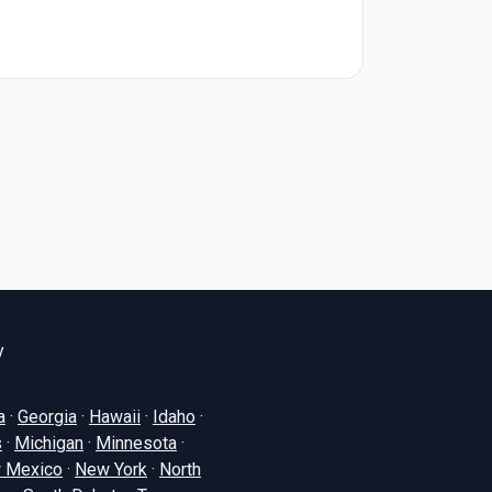
y
a
·
Georgia
·
Hawaii
·
Idaho
·
s
·
Michigan
·
Minnesota
·
 Mexico
·
New York
·
North