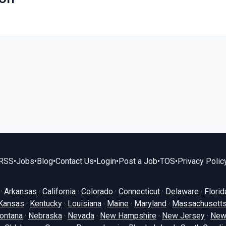
RSS
•
Jobs
•
Blog
•
Contact Us
•
Login
•
Post a Job
•
TOS
•
Privacy Polic
·
Arkansas
·
California
·
Colorado
·
Connecticut
·
Delaware
·
Florid
Kansas
·
Kentucky
·
Louisiana
·
Maine
·
Maryland
·
Massachusett
ontana
·
Nebraska
·
Nevada
·
New Hampshire
·
New Jersey
·
New