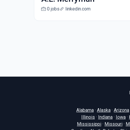
0 jobs
linkedin.com
Alabama
·
Alaska
·
Arizona
Illinois
·
Indiana
·
Iowa
·
Mississippi
·
Missouri
·
M