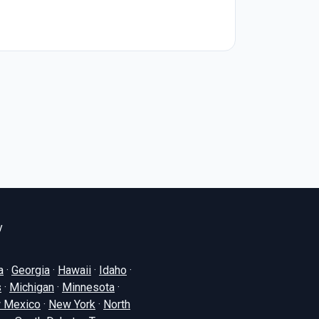
y
a
·
Georgia
·
Hawaii
·
Idaho
·
s
·
Michigan
·
Minnesota
·
 Mexico
·
New York
·
North