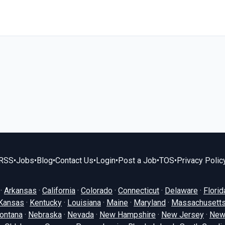
RSS
•
Jobs
•
Blog
•
Contact Us
•
Login
•
Post a Job
•
TOS
•
Privacy Polic
·
Arkansas
·
California
·
Colorado
·
Connecticut
·
Delaware
·
Florid
Kansas
·
Kentucky
·
Louisiana
·
Maine
·
Maryland
·
Massachusett
ontana
·
Nebraska
·
Nevada
·
New Hampshire
·
New Jersey
·
New