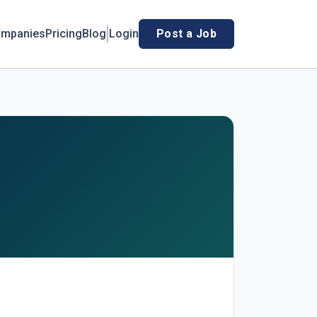
mpanies
Pricing
Blog
Login
Post a Job