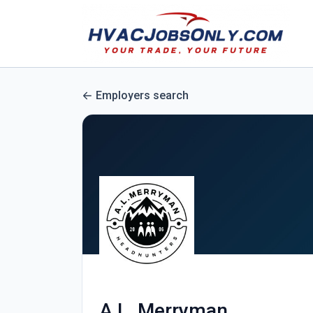
Employers search
A.L. Merryman