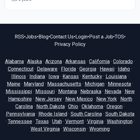
RSS
•
Jobs
•
Blog
•
Contact Us
•
Login
•
Post a Job
•
TOS
•
Privacy Policy
Alabama
·
Alaska
·
Arizona
·
Arkansas
·
California
·
Colorado
·
Connecticut
·
Delaware
·
Florida
·
Georgia
·
Hawaii
·
Idaho
·
Illinois
·
Indiana
·
Iowa
·
Kansas
·
Kentucky
·
Louisiana
·
Maine
·
Maryland
·
Massachusetts
·
Michigan
·
Minnesota
·
Mississippi
·
Missouri
·
Montana
·
Nebraska
·
Nevada
·
New
Hampshire
·
New Jersey
·
New Mexico
·
New York
·
North
Carolina
·
North Dakota
·
Ohio
·
Oklahoma
·
Oregon
·
Pennsylvania
·
Rhode Island
·
South Carolina
·
South Dakota
·
Tennessee
·
Texas
·
Utah
·
Vermont
·
Virginia
·
Washington
·
West Virginia
·
Wisconsin
·
Wyoming