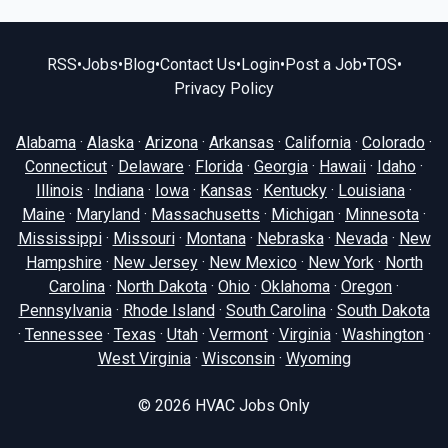
RSS
•
Jobs
•
Blog
•
Contact Us
•
Login
•
Post a Job
•
TOS
•
Privacy Policy
Alabama
·
Alaska
·
Arizona
·
Arkansas
·
California
·
Colorado
·
Connecticut
·
Delaware
·
Florida
·
Georgia
·
Hawaii
·
Idaho
·
Illinois
·
Indiana
·
Iowa
·
Kansas
·
Kentucky
·
Louisiana
·
Maine
·
Maryland
·
Massachusetts
·
Michigan
·
Minnesota
·
Mississippi
·
Missouri
·
Montana
·
Nebraska
·
Nevada
·
New
Hampshire
·
New Jersey
·
New Mexico
·
New York
·
North
Carolina
·
North Dakota
·
Ohio
·
Oklahoma
·
Oregon
·
Pennsylvania
·
Rhode Island
·
South Carolina
·
South Dakota
·
Tennessee
·
Texas
·
Utah
·
Vermont
·
Virginia
·
Washington
·
West Virginia
·
Wisconsin
·
Wyoming
© 2026
HVAC Jobs Only